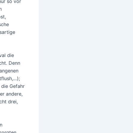
nur so vor
m
st,
sche
sartige
al die
cht. Denn
gangenen
flush,…);
 die Gefahr
er andere,
ht drei,
en
sorgten