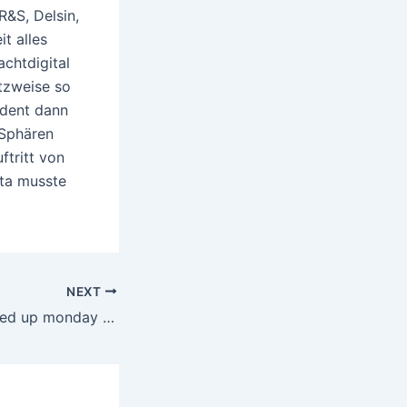
&S, Delsin,
t alles
chtdigital
atzweise so
ident dann
 Sphären
ftritt von
ta musste
NEXT
Mixed up monday (111)