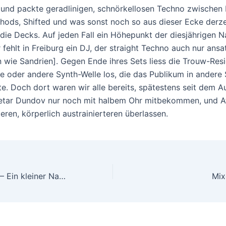
und packte geradlinigen, schnörkellosen Techno zwischen R
hods, Shifted und was sonst noch so aus dieser Ecke derzei
die Decks. Auf jeden Fall ein Höhepunkt der diesjährigen Na
r fehlt in Freiburg ein DJ, der straight Techno auch nur ans
n wie Sandrien]. Gegen Ende ihres Sets liess die Trouw-Res
ne oder andere Synth-Welle los, die das Publikum in andere
te. Doch dort waren wir alle bereits, spätestens seit dem Au
etar Dundov nur noch mit halbem Ohr mitbekommen, und A
eren, körperlich austrainierteren überlassen.
Nachtdigital #15 – Ein kleiner Nachtrag (Teil 1)