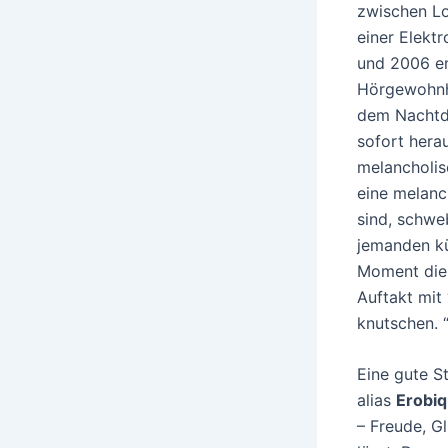
zwischen Lo
einer Elekt
und 2006 en
Hörgewohnhe
dem Nachtdi
sofort hera
melancholis
eine melan
sind, schweb
jemanden kü
Moment die 
Auftakt mit 
knutschen. 
Eine gute S
alias
Erobi
– Freude, G