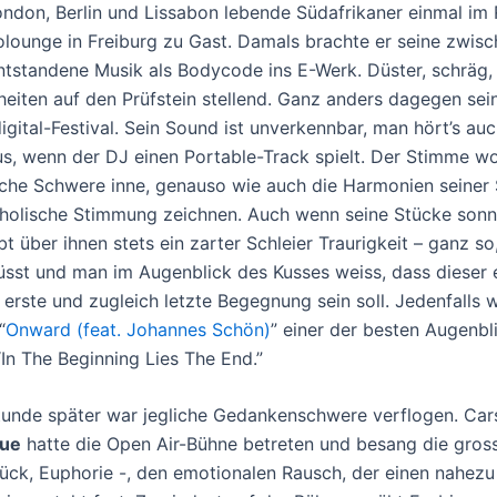
ndon, Berlin und Lissabon lebende Südafrikaner einmal i
rolounge in Freiburg zu Gast. Damals brachte er seine zwis
tstandene Musik als Bodycode ins E-Werk. Düster, schräg, 
iten auf den Prüfstein stellend. Ganz anders dagegen sein 
gital-Festival. Sein Sound ist unverkennbar, man hört’s au
us, wenn der DJ einen Portable-Track spielt. Der Stimme w
che Schwere inne, genauso wie auch die Harmonien seiner
cholische Stimmung zeichnen. Auch wenn seine Stücke so
t über ihnen stets ein zarter Schleier Traurigkeit – ganz s
sst und man im Augenblick des Kusses weiss, dass dieser 
erste und zugleich letzte Begegnung sein soll. Jedenfalls 
“
Onward (feat. Johannes Schön)
” einer der besten Augenb
“In The Beginning Lies The End.”
tunde später war jegliche Gedankenschwere verflogen. Ca
que
hatte die Open Air-Bühne betreten und besang die gros
lück, Euphorie -, den emotionalen Rausch, der einen nahezu