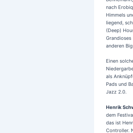
nach Erobiq
Himmels und
liegend, sc
(Deep) Hous
Grandioses 
anderen Bi
Einen solch
Niedergarbe
als Anknüpf
Pads und Ba
Jazz 2.0.
Henrik Sc
dem Festiva
das ist Hen
Controller.