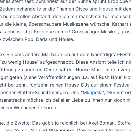
 eines steht fest: Zumindest auf der Bühne sprüht Erobique 
 Zudem behandelte er die Themen Disco und House mit de
 humorvollen Abstand, den ich mir manchmal für mich selb
r die kleine, überschaubare Musikszene wünsche. Katharti
 Lachens – bei Erobique immer! Grossartiger Musiker, gros
 zwischen Pop, Dada und House.
: Ein ums andere Mal habe ich auf dem Nachtdigital-Festiv
“zu wenig House” aufgeschnappt. Diese Ansicht teile ich ni
Öffnung zu anderen Genre hat der House Musik in den ver
gut getan (siehe Veröffentlichungen u.a. auf Rush Hour, Hot
ht bei zehn, fünfzehn reinen House-DJs auf einem Festival
ppender Platten-Schnittmengen. Und “
Mkapella
“, “
Burnin
” od
senstracks möchte ich bei aller Liebe zu ihnen nun doch nic
 einem Wochenende hören.
, die Zweite: Das gab’s ja reichlich bei Axel Boman, Steff
 Tama Sumo, Ata und
Manamana
. Map.ache und Sevensol 