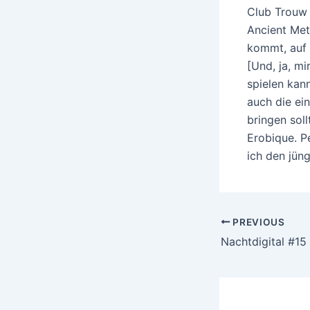
Club Trouw 
Ancient Met
kommt, auf 
[Und, ja, mi
spielen kan
auch die ei
bringen soll
Erobique. P
ich den jüng
Post
PREVIOUS
navigation