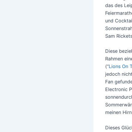
das des Lei
Feiermaratho
und Cocktai
Sonnenstrah
Sam Rickets
Diese bezie
Rahmen ein
(“
Lions On 
jedoch nich
Fan gefunde
Electronic 
sonnendurch
Sommerwärme
meinen Hirn
Dieses Glüc