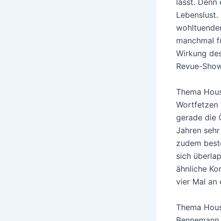
lässt. Denn
Lebenslust.
wohltuenden
manchmal fü
Wirkung des
Revue-Show
Thema House
Wortfetzen 
gerade die 
Jahren sehr 
zudem beste
sich überla
ähnliche Kon
vier Mal an
Thema House
Bennemann,