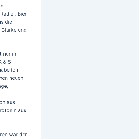
ber
Radler, Bier
ns die
 Clarke und
t nur im
R & S
habe ich
inen neuen
age,
on aus
rotonin aus
hren war der