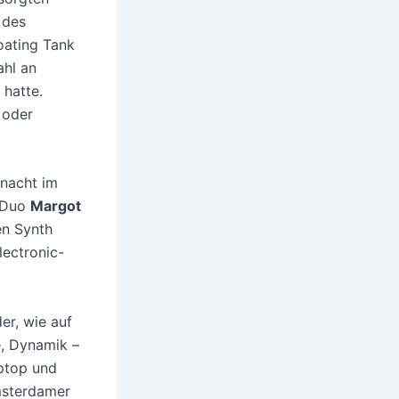
 des
oating Tank
ahl an
hatte.
 oder
bnacht im
e Duo
Margot
en Synth
lectronic-
er, wie auf
e, Dynamik –
aptop und
msterdamer