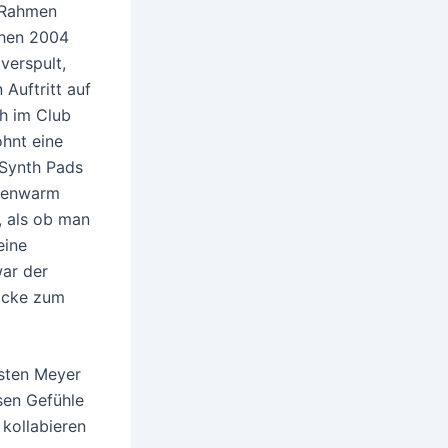
m Rahmen
chen 2004
verspult,
Auftritt auf
ch im Club
ohnt eine
 Synth Pads
nnenwarm
o, als ob man
eine
war der
licke zum
rsten Meyer
sen Gefühle
 kollabieren