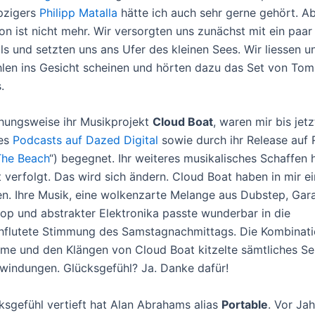
pzigers
Philipp Matalla
hätte ich auch sehr gerne gehört. A
n ist nicht mehr. Wir versorgten uns zunächst mit ein paar 
ls und setzten uns ans Ufer des kleinen Sees. Wir liessen u
len ins Gesicht scheinen und hörten dazu das Set von Tom
.
hungsweise ihr Musikprojekt
Cloud Boat
, waren mir bis jetz
es
Podcasts auf Dazed Digital
sowie durch ihr Release auf 
The Beach
“) begegnet. Ihr weiteres musikalisches Schaffen 
t verfolgt. Das wird sich ändern. Cloud Boat haben in mir e
n. Ihre Musik, eine wolkenzarte Melange aus Dubstep, Gar
Pop und abstrakter Elektronika passte wunderbar in die
flutete Stimmung des Samstagnachmittags. Die Kombinati
 und den Klängen von Cloud Boat kitzelte sämtliches Se
windungen. Glücksgefühl? Ja. Danke dafür!
ksgefühl vertieft hat Alan Abrahams alias
Portable
. Vor Ja