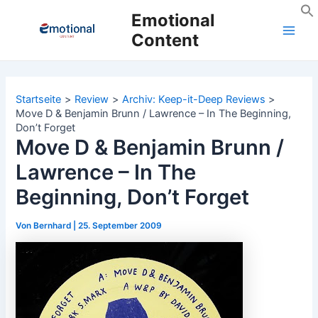
Zum
Emotional
Inhalt
Content
Main
springen
Men
Startseite
Review
Archiv: Keep-it-Deep Reviews
Move D & Benjamin Brunn / Lawrence – In The Beginning,
Don’t Forget
Move D & Benjamin Brunn /
Lawrence – In The
Beginning, Don’t Forget
Von
Bernhard
|
25. September 2009