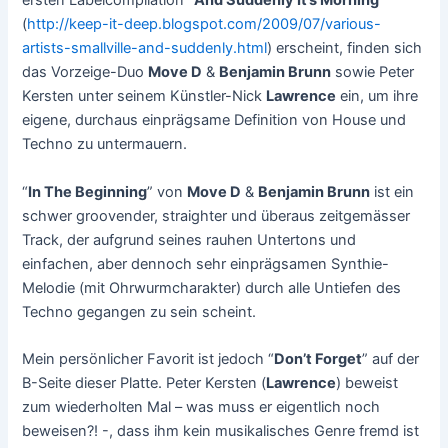
ersten Labelcompilation “
And Suddenly It’s Morning
”
(
http://keep-it-deep.blogspot.com/2009/07/various-
artists-smallville-and-suddenly.html
) erscheint, finden sich
das Vorzeige-Duo
Move D
&
Benjamin Brunn
sowie Peter
Kersten unter seinem Künstler-Nick
Lawrence
ein, um ihre
eigene, durchaus einprägsame Definition von House und
Techno zu untermauern.
“
In The Beginning
” von
Move D
&
Benjamin Brunn
ist ein
schwer groovender, straighter und überaus zeitgemässer
Track, der aufgrund seines rauhen Untertons und
einfachen, aber dennoch sehr einprägsamen Synthie-
Melodie (mit Ohrwurmcharakter) durch alle Untiefen des
Techno gegangen zu sein scheint.
Mein persönlicher Favorit ist jedoch “
Don’t Forget
” auf der
B-Seite dieser Platte. Peter Kersten (
Lawrence
) beweist
zum wiederholten Mal – was muss er eigentlich noch
beweisen?! -, dass ihm kein musikalisches Genre fremd ist