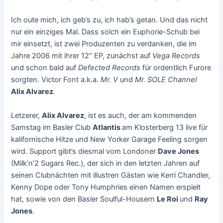
Ich oute mich, ich geb’s zu, ich hab’s getan. Und das nicht
nur ein einziges Mal. Dass solch ein Euphorie-Schub bei
mir einsetzt, ist zwei Produzenten zu verdanken, die im
Jahre 2006 mit ihrer 12″ EP, zunächst auf
Vega Records
und schon bald auf
Defected Records
für ordentlich Furore
sorgten. Victor Font a.k.a.
Mr. V
und
Mr. SOLE Channel
Alix Alvarez
.
Letzerer,
Alix Alvarez
, ist es auch, der am kommenden
Samstag im Basler Club
Atlantis
am Klosterberg 13 live für
kalifornische Hitze und New Yorker Garage Feeling sorgen
wird. Support gibt’s diesmal vom Londoner
Dave Jones
(Milk’n’2 Sugars Rec.), der sich in den letzten Jahren auf
seinen Clubnächten mit illustren Gästen wie Kerri Chandler,
Kenny Dope oder Tony Humphries einen Namen erspielt
hat, sowie von den Basler Soulful-Housern
Le Roi
und
Ray
Jones
.