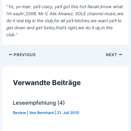
“
Yo, yo man, ya’ll crazy, ya’ll got this hot flavah,know what
i’m sayin’,2006, Mr V, Alix Alvarez, SOLE channel music,we
do it real big in the club,for all ya’ll bitches,we want ya’ll to
get down and get funky,that’s right,we do it up,in the
club.
“
Post
PREVIOUS
NEXT
navigation
Verwandte Beiträge
Leseempfehlung (4)
Review
| Von
Bernhard
|
21. Juli 2010