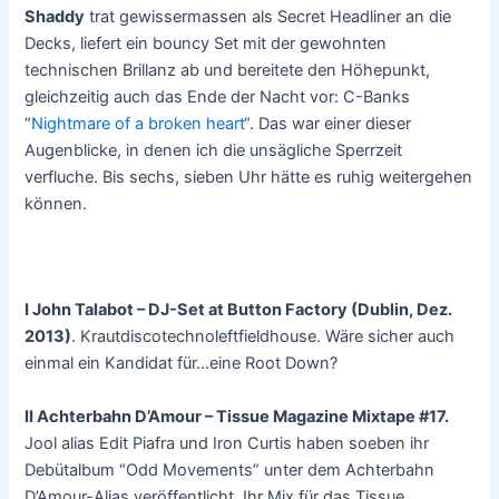
Shaddy
trat gewissermassen als Secret Headliner an die
Decks, liefert ein bouncy Set mit der gewohnten
technischen Brillanz ab und bereitete den Höhepunkt,
gleichzeitig auch das Ende der Nacht vor: C-Banks
“
Nightmare of a broken heart
“. Das war einer dieser
Augenblicke, in denen ich die unsägliche Sperrzeit
verfluche. Bis sechs, sieben Uhr hätte es ruhig weitergehen
können.
I John Talabot – DJ-Set at Button Factory (Dublin, Dez.
2013)
. Krautdiscotechnoleftfieldhouse. Wäre sicher auch
einmal ein Kandidat für…eine Root Down?
II Achterbahn D’Amour – Tissue Magazine Mixtape #17.
Jool alias Edit Piafra und Iron Curtis haben soeben ihr
Debütalbum “Odd Movements” unter dem Achterbahn
D’Amour-Alias veröffentlicht. Ihr Mix für das Tissue