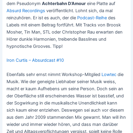
dem Pseudonym
Achterbahn D’Amour
eine Platte auf
Absurd Recordings
veröffentlicht. Lohnt sich, da mal
reinzuhören. Er ist es auch, der die
Podcast-Reihe
des
Labels mit einem Beitrag fortführt. Mit Tracks von Broosk
Mosher, Tin Man, STL oder Christopher Rau erwarten den
Hörer dunkle Harmonien, treibende Basslines und
hypnotische Grooves. Tipp!
Iron Curtis – Absurdcast #10
Ebenfalls sehr ernst nimmt Workshop-Mitglied
Lowtec
die
Musik. Wie der geneigte Liebhaber seiner Musik weiss,
macht er kaum Aufhebens um seine Person. Doch sein an
der Oberfläche still erscheinendes Wasser ist basstief, und
der Sogwirkung in die musikalische Unendlichkeit kann
sich kaum einer entziehen. Deswegen sei auch vor diesem
aus dem Jahr 2009 stammenden Mix gewarnt. Man will ihn
wieder und immer wieder hören, und dass man darüber
Zeit und Alltagsverpflichtungen vergisst, spielt keine Rolle