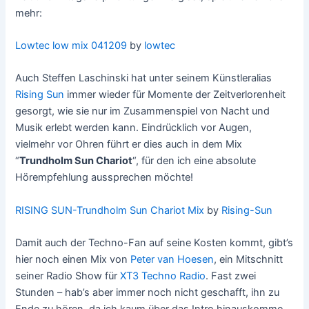
mehr:
Lowtec low mix 041209
by
lowtec
Auch Steffen Laschinski hat unter seinem Künstleralias
Rising Sun
immer wieder für Momente der Zeitverlorenheit
gesorgt, wie sie nur im Zusammenspiel von Nacht und
Musik erlebt werden kann. Eindrücklich vor Augen,
vielmehr vor Ohren führt er dies auch in dem Mix
“
Trundholm Sun Chariot
“, für den ich eine absolute
Hörempfehlung aussprechen möchte!
RISING SUN-Trundholm Sun Chariot Mix
by
Rising-Sun
Damit auch der Techno-Fan auf seine Kosten kommt, gibt’s
hier noch einen Mix von
Peter van Hoesen
, ein Mitschnitt
seiner Radio Show für
XT3 Techno Radio
. Fast zwei
Stunden – hab’s aber immer noch nicht geschafft, ihn zu
Ende zu hören, da ich kaum über das Intro hinauskomme