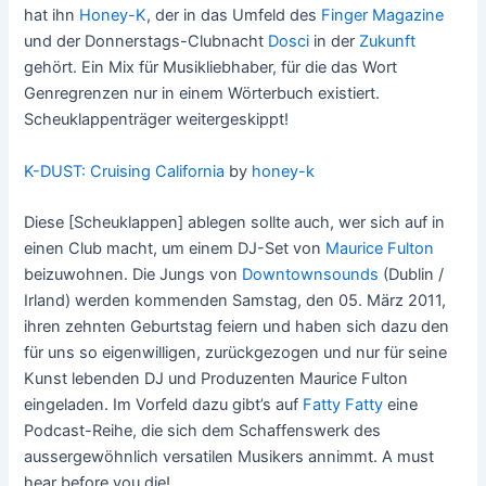
hat ihn
Honey-K
, der in das Umfeld des
Finger Magazine
und der Donnerstags-Clubnacht
Dosci
in der
Zukunft
gehört. Ein Mix für Musikliebhaber, für die das Wort
Genregrenzen nur in einem Wörterbuch existiert.
Scheuklappenträger weitergeskippt!
K-DUST: Cruising California
by
honey-k
Diese [Scheuklappen] ablegen sollte auch, wer sich auf in
einen Club macht, um einem DJ-Set von
Maurice Fulton
beizuwohnen. Die Jungs von
Downtownsounds
(Dublin /
Irland) werden kommenden Samstag, den 05. März 2011,
ihren zehnten Geburtstag feiern und haben sich dazu den
für uns so eigenwilligen, zurückgezogen und nur für seine
Kunst lebenden DJ und Produzenten Maurice Fulton
eingeladen. Im Vorfeld dazu gibt’s auf
Fatty Fatty
eine
Podcast-Reihe, die sich dem Schaffenswerk des
aussergewöhnlich versatilen Musikers annimmt. A must
hear before you die!