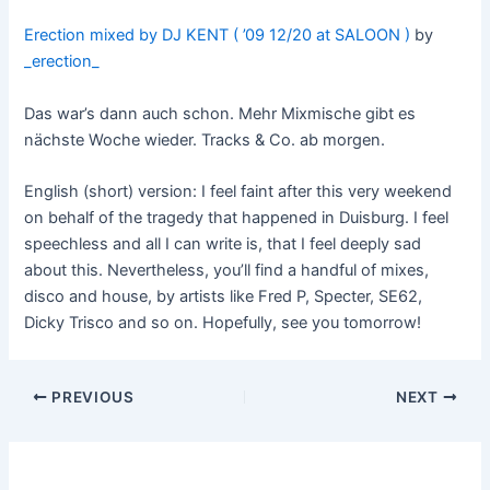
Erection mixed by DJ KENT ( ’09 12/20 at SALOON )
by
_erection_
Das war’s dann auch schon. Mehr Mixmische gibt es
nächste Woche wieder. Tracks & Co. ab morgen.
English (short) version: I feel faint after this very weekend
on behalf of the tragedy that happened in Duisburg. I feel
speechless and all I can write is, that I feel deeply sad
about this. Nevertheless, you’ll find a handful of mixes,
disco and house, by artists like Fred P, Specter, SE62,
Dicky Trisco and so on. Hopefully, see you tomorrow!
Post
PREVIOUS
NEXT
navigation