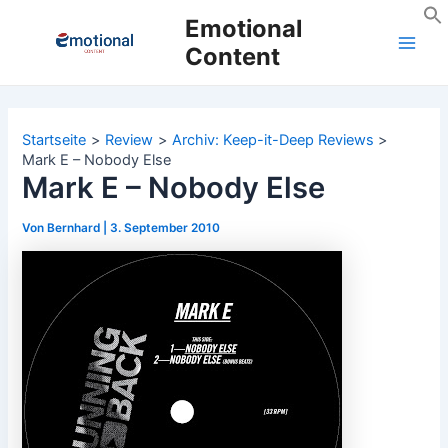
Zum
Emotional
Inhalt
Content
Main
springen
Men
Startseite
Review
Archiv: Keep-it-Deep Reviews
Mark E – Nobody Else
Mark E – Nobody Else
Von
Bernhard
|
3. September 2010