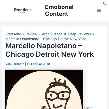
Zum
Emotional
Inhalt
Content
Main
springen
Men
Startseite
Review
Archiv: Keep-it-Deep Reviews
Marcello Napoletano – Chicago Detroit New York
Marcello Napoletano –
Chicago Detroit New York
Von
Bernhard
|
11. Februar 2010
Sehr