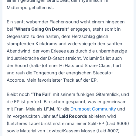
einem geradlinigen Grundbeat, der rhythmisch im
Midtempo gehalten ist.
Ein sanft wabernder Flächensound weht einem hingegen
bei “
What’s Going On Detroit
” entgegen, steht somit in
Gegensatz zu den harten, dem Herzschlag gleich
stampfenden Kickdrums und widerspiegeln den sanften
Abendwind, der vom Eriesee aus durch die unbarmherzige
Industriebrache der D-Stadt streicht. Voluminös ist auch
der Sound (halb-)offener Hi Hats und Snare-Claps, hart
und rauh die Tongebung der energischen Staccato-
Accorde. Mein favorisierter Track auf der EP.
Bleibt noch “
The Fall
” mit seinem funkigen Gitarrenlick, und
die EP ist perfekt. Bin schon gespannt, was er gemeinsam
mit Fran-Mela als
I.F.M.
für die
Drumpoet Community
und
im vorgerückten Jahr auf
Laid Records
abliefern wird
(Letzteres Label blickt erst einmal einer Split-EP (Laid #006)
sowie Material von Lowtec/Kassem Mosse (Laid #007)