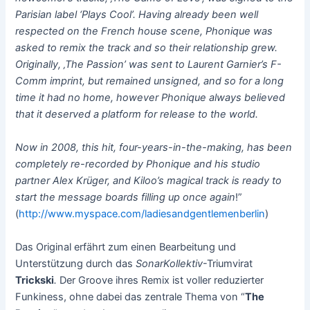
Parisian label ‘Plays Cool’. Having already been well
respected on the French house scene, Phonique was
asked to remix the track and so their relationship grew.
Originally, ‚The Passion’ was sent to Laurent Garnier’s F-
Comm imprint, but remained unsigned, and so for a long
time it had no home, however Phonique always believed
that it deserved a platform for release to the world.
Now in 2008, this hit, four-years-in-the-making, has been
completely re-recorded by Phonique and his studio
partner Alex Krüger, and Kiloo’s magical track is ready to
start the message boards filling up once again
!”
(
http://www.myspace.com/ladiesandgentlemenberlin
)
Das Original erfährt zum einen Bearbeitung und
Unterstützung durch das
SonarKollektiv
-Triumvirat
Trickski
.
Der Groove ihres Remix ist voller reduzierter
Funkiness, ohne dabei das zentrale Thema von “
The