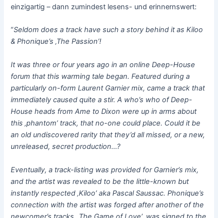
einzigartig – dann zumindest lesens- und erinnernswert:
“
Seldom does a track have such a story behind it as Kiloo
& Phonique’s ‚The Passion’!
It was three or four years ago in an online Deep-House
forum that this warming tale began. Featured during a
particularly on-form Laurent Garnier mix, came a track that
immediately caused quite a stir. A who’s who of Deep-
House heads from Ame to Dixon were up in arms about
this ‚phantom’ track, that no-one could place. Could it be
an old undiscovered rarity that they’d all missed, or a new,
unreleased, secret production…?
Eventually, a track-listing was provided for Garnier’s mix,
and the artist was revealed to be the little-known but
instantly respected ‚Kiloo’ aka Pascal Saussac. Phonique’s
connection with the artist was forged after another of the
newcomer’s tracks, ‚The Game of Love’, was signed to the