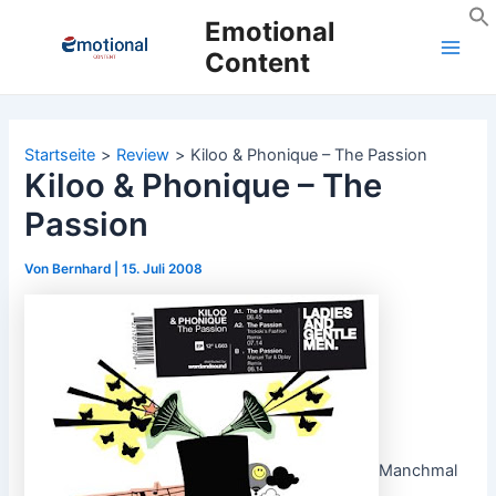
Zum
Emotional
Inhalt
Content
Main
springen
Men
Startseite
Review
Kiloo & Phonique – The Passion
Kiloo & Phonique – The
Passion
Von
Bernhard
|
15. Juli 2008
Manchmal