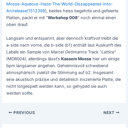
Mosse-Aqueous-Haze-The-World-Dissappeared-Into-
An/release/1512398
), beides heiss begehrte und gefeierte
Platten, packt er mit “
Workshop 008
” noch einmal einen
oben drauf.
Langsam und entspannt, aber dennoch kraftvoll treibt die
a-side nach vorne, die b-side (b1) enthält laut Auskunft des
Labels ein Sample von
Marcel Dettmanns
Track “
Lattice
”
(MDR004), allerdings lässt’s
Kassem Mosse
hier um einige
bpm langsamer angehen. Geheimnisvoll schwebend
atmosphärisch zuletzt die Stimmung auf b2. Insgesamt
eine akustisch präzise und detailreich inszenierte Platte, die
nicht totgespielt werden kann, so gehyped sie auch
werden sollte.
Post
PREVIOUS
NEXT
navigation