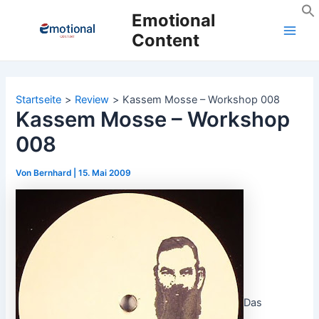
Zum
Emotional
Inhalt
Content
Main
springen
Men
Startseite
Review
Kassem Mosse – Workshop 008
Kassem Mosse – Workshop
008
Von
Bernhard
|
15. Mai 2009
Das