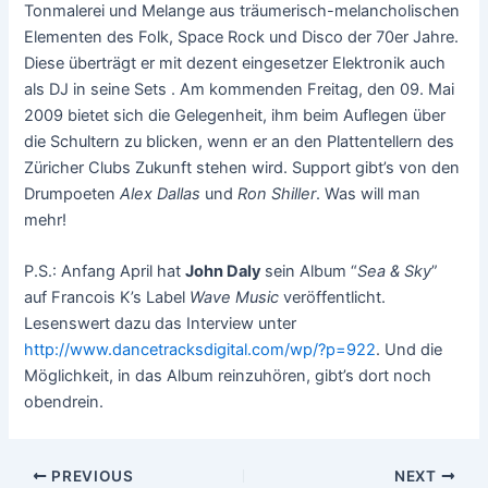
Tonmalerei und Melange aus träumerisch-melancholischen
Elementen des Folk, Space Rock und Disco der 70er Jahre.
Diese überträgt er mit dezent eingesetzer Elektronik auch
als DJ in seine Sets . Am kommenden Freitag, den 09. Mai
2009 bietet sich die Gelegenheit, ihm beim Auflegen über
die Schultern zu blicken, wenn er an den Plattentellern des
Züricher Clubs Zukunft stehen wird. Support gibt’s von den
Drumpoeten
Alex Dallas
und
Ron Shiller
. Was will man
mehr!
P.S.: Anfang April hat
John Daly
sein Album “
Sea & Sky
”
auf Francois K’s Label
Wave Music
veröffentlicht.
Lesenswert dazu das Interview unter
http://www.dancetracksdigital.com/wp/?p=922
. Und die
Möglichkeit, in das Album reinzuhören, gibt’s dort noch
obendrein.
Post
PREVIOUS
NEXT