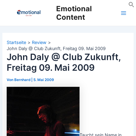
Zum
Emotional
Inhalt
Content
Main
springen
Men
Startseite
Review
John Daly @ Club Zukunft, Freitag 09. Mai 2009
John Daly @ Club Zukunft,
Freitag 09. Mai 2009
Von
Bernhard
|
5. Mai 2009
Taucht
sein
Name in