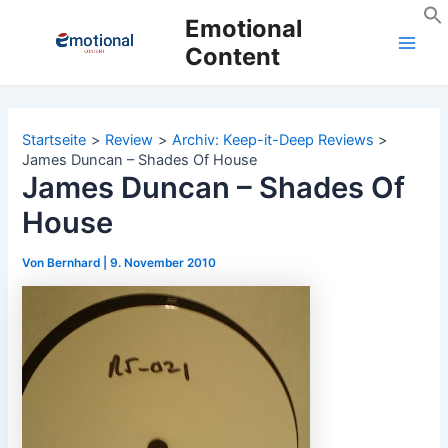
Zum
Emotional
Inhalt
Content
Main
springen
Men
Startseite
Review
Archiv: Keep-it-Deep Reviews
James Duncan – Shades Of House
James Duncan – Shades Of
House
Von
Bernhard
|
9. November 2010