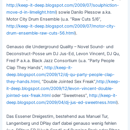
http://keep-it-deep.blogspot.com/2009/07/soulphiction-
move-d-in-limelight.html
) sowie Danilo Plessow a.ka.
Motor City Drum Ensemble (u.a. “Raw Cuts 5/6”,
http://keep-it-deep.blogspot.com/2009/07/motor-city-
drum-ensemble-raw-cuts-56.html
).
Genauso die Underground Quality – Novel Sound- und
Deconstruct-Posse um DJ Jus-Ed, Levon Vincent, DJ Qu,
Fred P a.k.a. Black Jazz Consortium (u.a. “Party People
Clap They Hands”,
http://keep-it-
deep.blogspot.com/2009/12/dj-qu-party-people-clap-
they-hands.html
, “Double Jointed Sex Freak”,
http://keep-
it-deep.blogspot.com/2009/12/levon-vincent-double-
jointed-sex-freak.html
oder “Sweetness”,
http://keep-it-
deep.blogspot.com/2009/04/dj-jus-ed-sweetness.html
).
Das Essener Dreigestirn, bestehend aus Manuel Tur,
Langenberg und DPlay darf dabei genauso wenig fehlen