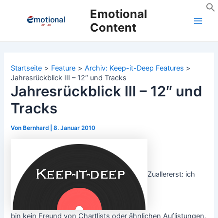
Zum
Emotional
Inhalt
Content
Main
springen
Men
Startseite
Feature
Archiv: Keep-it-Deep Features
Jahresrückblick III – 12″ und Tracks
Jahresrückblick III – 12″ und
Tracks
Von
Bernhard
|
8. Januar 2010
Zuallererst: ich
bin kein Freund von Chartlists oder ähnlichen Auflistungen,