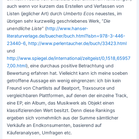
auch wenn vor kurzem das Erstellen und Verfassen von
Listen (jeglicher Art) durch
Umberto Eco
s neuestes, im
übrigen sehr kurzweilig geschriebenes Werk, “
Die
unendliche Liste
” (
http://www.hanser-
literaturverlage.de/buecher/buch.html?isbn=978-3-446-
23440-6
,
http://www.perlentaucher.de/buch/33423.html
und
http://www.spiegel.de/international/zeitgeist/0,1518,65957
7,00.html
), eine durchaus positive Betrachtung und
Bewertung erfahren hat. Vielleicht kann ich meine soeben
getroffene Aussage ein wenig eingrenzen: ich bin kein
Freund von Chartlists auf Beatport, Traxsource und
vergleichbaren Plattformen, auf denen der einzelne Track,
eine EP, ein Album, das Musikwerk als Objekt einen
klassifizierenden Wert besitzt. Denn diese Rankings
ergeben sich vornehmlich aus der Summe sämtlicher
Verkäufe an Endkonsumenten, basierend auf
Käuferanalysen, Umfragen etc.