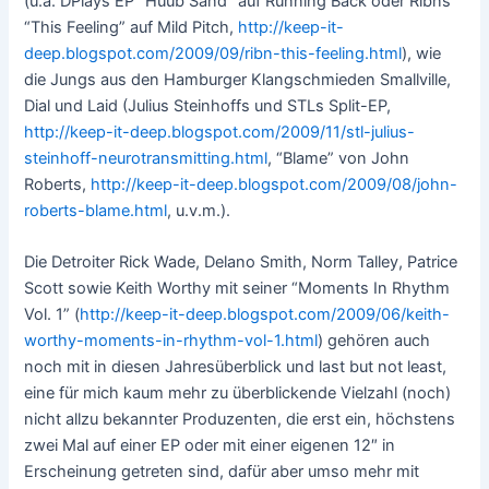
(u.a. DPlays EP “Huub Sand” auf Running Back oder Ribns
“This Feeling” auf Mild Pitch,
http://keep-it-
deep.blogspot.com/2009/09/ribn-this-feeling.html
), wie
die Jungs aus den Hamburger Klangschmieden Smallville,
Dial und Laid (Julius Steinhoffs und STLs Split-EP,
http://keep-it-deep.blogspot.com/2009/11/stl-julius-
steinhoff-neurotransmitting.html
, “Blame” von John
Roberts,
http://keep-it-deep.blogspot.com/2009/08/john-
roberts-blame.html
, u.v.m.).
Die Detroiter Rick Wade, Delano Smith, Norm Talley, Patrice
Scott sowie Keith Worthy mit seiner “Moments In Rhythm
Vol. 1” (
http://keep-it-deep.blogspot.com/2009/06/keith-
worthy-moments-in-rhythm-vol-1.html
) gehören auch
noch mit in diesen Jahresüberblick und last but not least,
eine für mich kaum mehr zu überblickende Vielzahl (noch)
nicht allzu bekannter Produzenten, die erst ein, höchstens
zwei Mal auf einer EP oder mit einer eigenen 12″ in
Erscheinung getreten sind, dafür aber umso mehr mit