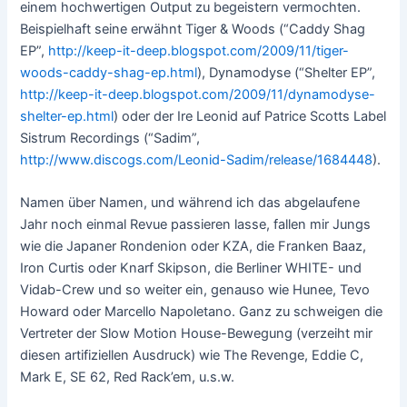
einem hochwertigen Output zu begeistern vermochten.
Beispielhaft seine erwähnt Tiger & Woods (“Caddy Shag
EP”,
http://keep-it-deep.blogspot.com/2009/11/tiger-
woods-caddy-shag-ep.html
), Dynamodyse (“Shelter EP”,
http://keep-it-deep.blogspot.com/2009/11/dynamodyse-
shelter-ep.html
) oder der Ire Leonid auf Patrice Scotts Label
Sistrum Recordings (“Sadim”,
http://www.discogs.com/Leonid-Sadim/release/1684448
).
Namen über Namen, und während ich das abgelaufene
Jahr noch einmal Revue passieren lasse, fallen mir Jungs
wie die Japaner Rondenion oder KZA, die Franken Baaz,
Iron Curtis oder Knarf Skipson, die Berliner WHITE- und
Vidab-Crew und so weiter ein, genauso wie Hunee, Tevo
Howard oder Marcello Napoletano. Ganz zu schweigen die
Vertreter der Slow Motion House-Bewegung (verzeiht mir
diesen artifiziellen Ausdruck) wie The Revenge, Eddie C,
Mark E, SE 62, Red Rack’em, u.s.w.