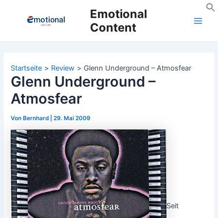
Zum
Emotional
Inhalt
Content
Main
springen
Men
Startseite
Review
Glenn Underground – Atmosfear
Glenn Underground –
Atmosfear
Von
Bernhard
|
29. Mai 2009
Seit