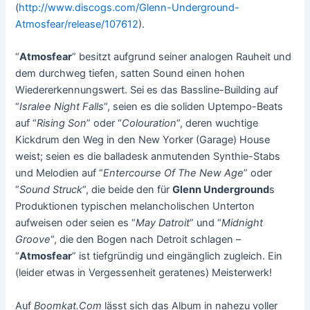
(
http://www.discogs.com/Glenn-Underground-
Atmosfear/release/107612
).
“
Atmosfear
” besitzt aufgrund seiner analogen Rauheit und
dem durchweg tiefen, satten Sound einen hohen
Wiedererkennungswert. Sei es das Bassline-Building auf
“
Isralee Night Falls
“, seien es die soliden Uptempo-Beats
auf “
Rising Son
” oder “
Colouration
“, deren wuchtige
Kickdrum den Weg in den New Yorker (Garage) House
weist; seien es die balladesk anmutenden Synthie-Stabs
und Melodien auf “
Entercourse Of The New Age
” oder
“
Sound Struck
“, die beide den für
Glenn Underground
s
Produktionen typischen melancholischen Unterton
aufweisen oder seien es “
May Datroit
” und “
Midnight
Groove
“, die den Bogen nach Detroit schlagen –
“
Atmosfear
” ist tiefgründig und eingänglich zugleich. Ein
(leider etwas in Vergessenheit geratenes) Meisterwerk!
Auf
Boomkat.Com
lässt sich das Album in nahezu voller