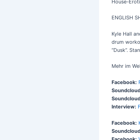
House-Eroti
ENGLISH S
Kyle Hall a
drum workou
“Dusk”. Sta
Mehr im We
Facebook:
Soundcloud
Soundcloud
Interview:
Facebook:
Soundcloud
Facebook: