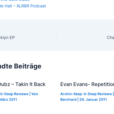
le Hall – XLR8R Podcast
oklyn EP
dte Beiträge
bz – Takin It Back
Evan Evans- Repetitio
-it-Deep Reviews
| Von
Archiv: Keep-it-Deep Reviews
|
 März 2011
Bernhard
|
29. Januar 2011