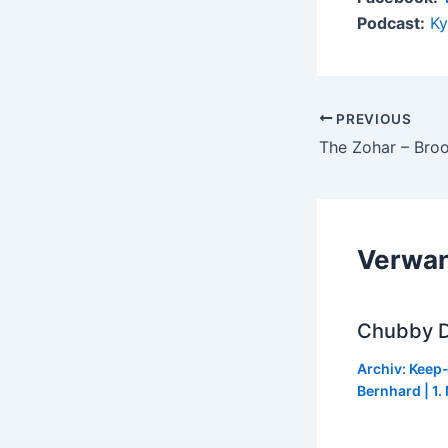
Podcast:
Ky
Post
PREVIOUS
navigation
The Zohar – Bro
Verwan
Chubby Du
Archiv: Keep
Bernhard
|
1.