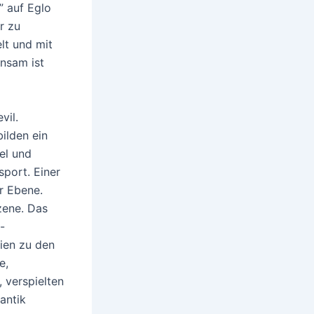
” auf Eglo
r zu
lt und mit
nsam ist
vil.
bilden ein
el und
sport. Einer
r Ebene.
zene. Das
-
ien zu den
e,
 verspielten
antik