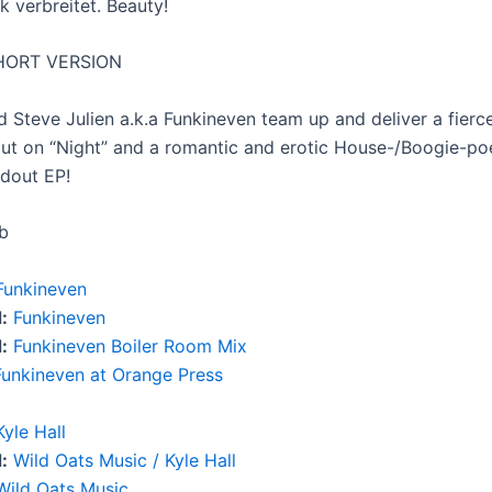
k verbreitet. Beauty!
HORT VERSION
nd Steve Julien a.k.a Funkineven team up and deliver a fier
t on “Night” and a romantic and erotic House-/Boogie-po
ndout EP!
b
Funkineven
:
Funkineven
:
Funkineven Boiler Room Mix
Funkineven at Orange Press
Kyle Hall
:
Wild Oats Music / Kyle Hall
Wild Oats Music