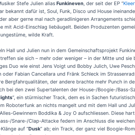
usiker Stefe Julien alias
Funkineven
, der seit der EP “
Kleer
r bekannt dafür ist, Soul, Funk, Disco und House ineinande
 der aber gerne mal nach geradlinigeren Arrangements schie
 mit Acid-Einschlag liebäugelt. Beiden Produzenten gemei
 ungestüme, wilde Kraft.
ln Hall und Julien nun in dem Gemeinschaftsprojekt Funkine
treffen sie sich – mehr oder weniger – in der Mitte und sie 
iges Duo wie einst Jens Voigt und Bobby Julich, Uwe Pesch
h oder Fabian Cancellara und Fränk Schleck im Strassenrad
re Bergfahrqualitäten, der andere brachte mehr Punch in de
h bei den zwei Supertalenten der House-/Boogie-/Bass-S
ights
“, ein stürmischer Track, dem es in Sachen futuristisch
m Roboterfunk an nichts mangelt und mit dem Hall und Jul
 Alles-Gewinnern Boddika & Joy O aufschliessen. Diese hart
ss-/Snare-/Clap-Attacke federn im Anschluss die weichen,
-Klänge auf “
Dusk
” ab; ein Track, der ganz viel Boogie-Rom