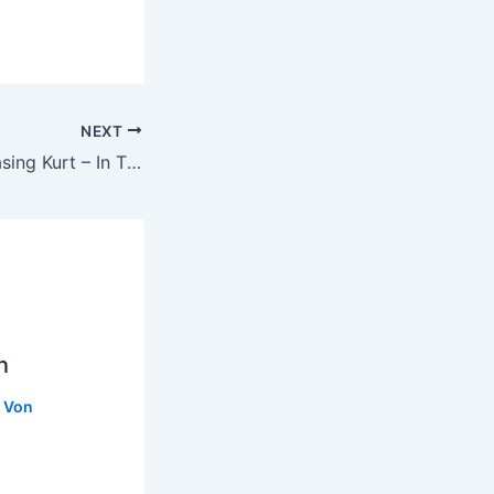
NEXT
Chasing Kurt – In The Air
n
 Von