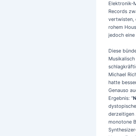
Elektronik-M
Records zwa
vertwisten,
rohem House
jedoch eine
Diese bünde
Musikalisch 
schlagkräft
Michael Ric
hatte besse
Genauso auc
Ergebnis: “
N
dystopische
derzeitigen
monotone Ba
Synthesizer