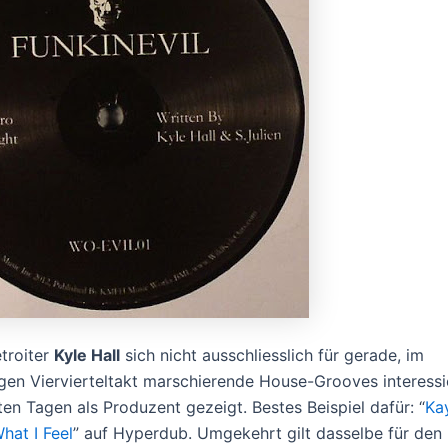
troiter
Kyle Hall
sich nicht ausschliesslich für gerade, im
gen Viervierteltakt marschierende House-Grooves interessie
ten Tagen als Produzent gezeigt. Bestes Beispiel dafür: “
Ka
at I Feel
” auf Hyperdub. Umgekehrt gilt dasselbe für den