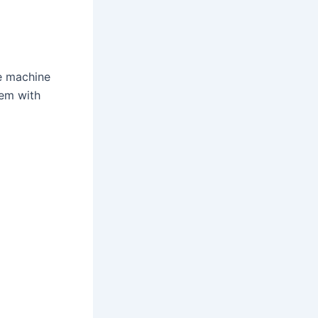
ce machine
em with