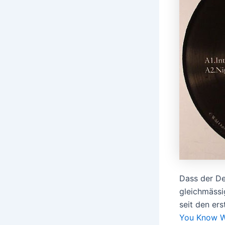
Dass der De
gleichmässi
seit den ers
You Know Wh