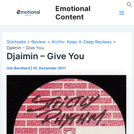
Zum
Emotional
Inhalt
Content
Main
springen
Men
Startseite
Review
Archiv: Keep-it-Deep Reviews
Djaimin – Give You
Djaimin – Give You
Von
Bernhard
|
10. Dezember 2011