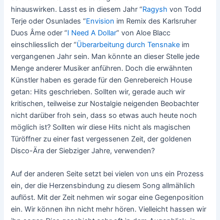
hinauswirken. Lasst es in diesem Jahr “
Ragysh
von Todd
Terje oder Osunlades “
Envision
im Remix des Karlsruher
Duos Âme oder “
I Need A Dollar
” von Aloe Blacc
einschliesslich der “
Überarbeitung durch Tensnake
im
vergangenen Jahr sein. Man könnte an dieser Stelle jede
Menge anderer Musiker anführen. Doch die erwähnten
Künstler haben es gerade für den Genrebereich House
getan: Hits geschrieben. Sollten wir, gerade auch wir
kritischen, teilweise zur Nostalgie neigenden Beobachter
nicht darüber froh sein, dass so etwas auch heute noch
möglich ist? Sollten wir diese Hits nicht als magischen
Türöffner zu einer fast vergessenen Zeit, der goldenen
Disco-Ära der Siebziger Jahre, verwenden?
Auf der anderen Seite setzt bei vielen von uns ein Prozess
ein, der die Herzensbindung zu diesem Song allmählich
auflöst. Mit der Zeit nehmen wir sogar eine Gegenposition
ein. Wir können ihn nicht mehr hören. Vielleicht hassen wir