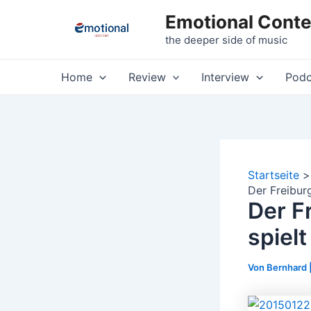
Zum
Emotional Conte
Inhalt
the deeper side of music
springen
Home
Review
Interview
Podc
Startseite
Der Freibur
Der F
spiel
Von
Bernhard