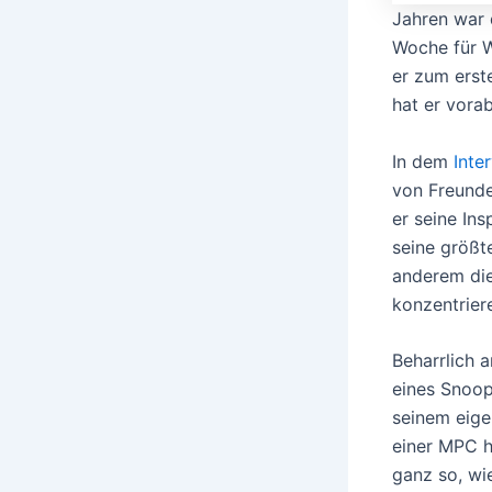
Jahren war 
Woche für W
er zum erst
hat er vora
In dem
Inte
von Freunde
er seine In
seine größt
anderem die
konzentrier
Beharrlich 
eines Snoo
seinem eige
einer MPC h
ganz so, wi