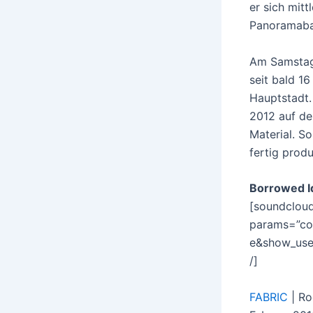
er sich mitt
Panoramabar
Am Samstag,
seit bald 1
Hauptstadt.
2012 auf dem
Material. S
fertig prod
Borrowed Id
[soundcloud
params=”co
e&show_user
/]
FABRIC
| Ro