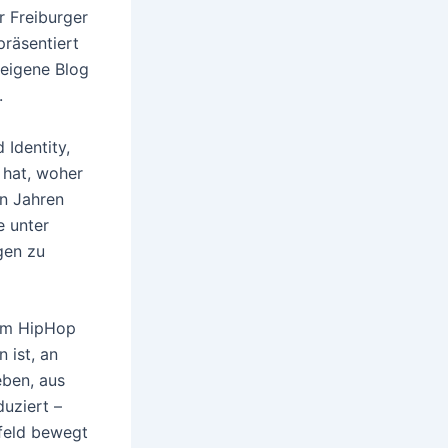
r Freiburger
räsentiert
beigene Blog
.
 Identity,
 hat, woher
en Jahren
e unter
gen zu
dem HipHop
ist, an
eben, aus
uziert –
feld bewegt