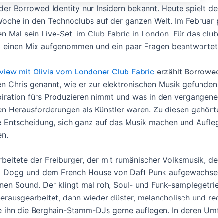
der Borrowed Identity nur Insidern bekannt. Heute spielt de
oche in den Technoclubs auf der ganzen Welt. Im Februar p
en Mal sein Live-Set, im Club Fabric in London. Für das clu
b einen Mix aufgenommen und ein paar Fragen beantwortet
rview mit Olivia vom Londoner Club Fabric
erzählt Borrowed
n Chris genannt, wie er zur elektronischen Musik gefunden
spiration fürs Produzieren nimmt und was in den vergangen
en Herausforderungen als Künstler waren. Zu diesen gehört
 Entscheidung, sich ganz auf das Musik machen und Aufle
en.
arbeitete der Freiburger, der mit rumänischer Volksmusik, 
p Dogg und dem French House von Daft Punk aufgewachsen 
nen Sound. Der klingt mal roh, Soul- und Funk-samplegetri
erausgearbeitet, dann wieder düster, melancholisch und red
e ihn die Berghain-Stamm-DJs gerne auflegen. In deren Um