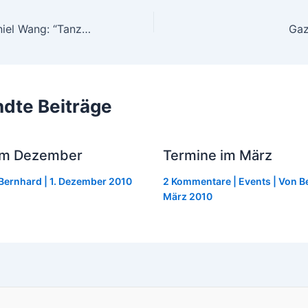
Interview mit Daniel Wang: “Tanzmusik steht für Offenheit und Toleranz”
dte Beiträge
im Dezember
Termine im März
Bernhard
|
1. Dezember 2010
2 Kommentare
|
Events
| Von
B
März 2010