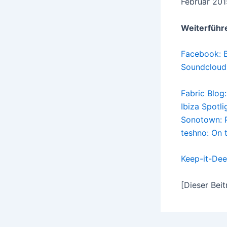
Februar 201
Weiterführ
Facebook: B
Soundcloud:
Fabric Blog:
Ibiza Spotli
Sonotown: P
teshno: On 
Keep-it-Dee
[Dieser Bei