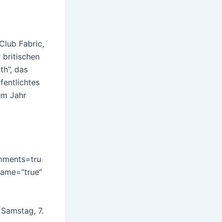
Club Fabric,
 britischen
th”, das
fentlichtes
em Jahr
mments=tru
rame=”true”
 Samstag, 7.