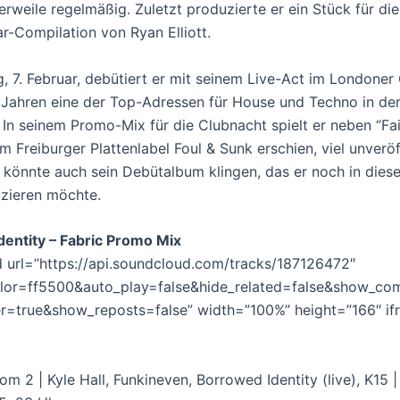
lerweile regelmäßig. Zuletzt produzierte er ein Stück für die
-Compilation von Ryan Elliott.
 7. Februar, debütiert er mit seinem Live-Act im Londoner 
6 Jahren eine der Top-Adressen für House und Techno in der
 In seinem Promo-Mix für die Clubnacht spielt er neben “Fai
 Freiburger Plattenlabel Foul & Sunk erschien, viel unveröf
o könnte auch sein Debütalbum klingen, das er noch in dies
uzieren möchte.
entity – Fabric Promo Mix
 url=”https://api.soundcloud.com/tracks/187126472″
lor=ff5500&auto_play=false&hide_related=false&show_co
=true&show_reposts=false” width=”100%” height=”166″ if
om 2 | Kyle Hall, Funkineven, Borrowed Identity (live), K15 |