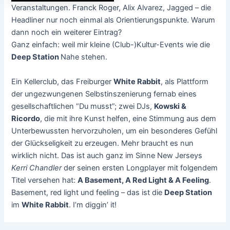
Veranstaltungen. Franck Roger, Alix Alvarez, Jagged – die
Headliner nur noch einmal als Orientierungspunkte. Warum
dann noch ein weiterer Eintrag?
Ganz einfach: weil mir kleine (Club-)Kultur-Events wie die
Deep Station
Nahe stehen.
Ein Kellerclub, das Freiburger
White Rabbit
, als Plattform
der ungezwungenen Selbstinszenierung fernab eines
gesellschaftlichen “Du musst”; zwei DJs,
Kowski &
Ricordo
, die mit ihre Kunst helfen, eine Stimmung aus dem
Unterbewussten hervorzuholen, um ein besonderes Gefühl
der Glückseligkeit zu erzeugen. Mehr braucht es nun
wirklich nicht. Das ist auch ganz im Sinne New Jerseys
Kerri Chandler
der seinen ersten Longplayer mit folgendem
Titel versehen hat:
A Basement, A Red Light & A Feeling
.
Basement, red light und feeling – das ist die
Deep Station
im
White Rabbit
. I’m diggin’ it!