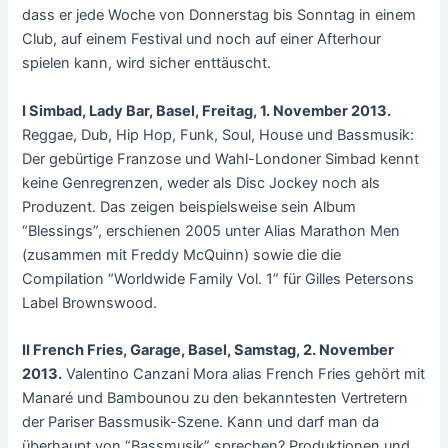
dass er jede Woche von Donnerstag bis Sonntag in einem
Club, auf einem Festival und noch auf einer Afterhour
spielen kann, wird sicher enttäuscht.
I Simbad, Lady Bar, Basel, Freitag, 1. November 2013.
Reggae, Dub, Hip Hop, Funk, Soul, House und Bassmusik:
Der gebürtige Franzose und Wahl-Londoner Simbad kennt
keine Genregrenzen, weder als Disc Jockey noch als
Produzent. Das zeigen beispielsweise sein Album
“Blessings”, erschienen 2005 unter Alias Marathon Men
(zusammen mit Freddy McQuinn) sowie die die
Compilation “Worldwide Family Vol. 1” für Gilles Petersons
Label Brownswood.
II French Fries, Garage, Basel, Samstag, 2. November
2013.
Valentino Canzani Mora alias French Fries gehört mit
Manaré und Bambounou zu den bekanntesten Vertretern
der Pariser Bassmusik-Szene. Kann und darf man da
überhaupt von “Bassmusik” sprechen? Produktionen und