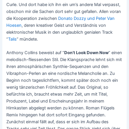
Curle. Und dort habe ich ihn ein um’s andere Mal verpasst,
obschon mir die Sachen dort sehr gut gefallen. Allen voran
die Kooperation zwischen
Donato Dozzy und Peter Van
Hoesen
, deren kreativer Geist und Verständnis von
elektronischer Musik in den unglaublich genialen Track
“
Talis
” mündete.
Anthony Collins beweist auf “
Don’t Look Down Now
” einen
melodisch-fliessenden Stil. Die Klangsprache lehnt sich mit
ihren atmosphärischen Synthie-Sequenzen und den
Vibraphon-Perlen an eine nordische Melancholie an. Zu
Beginn noch tageslichtfern, kommt später doch noch ein
wenig tänzerischen Fröhlichkeit auf. Das Original, so
befürchte ich, braucht etwas mehr Zeit, um mit Titel,
Produzent, Label und Erscheinungsjahr in meinem
Hirnkasten abgelegt werden zu können. Roman Flügels
Remix hingegen hat dort sofort Eingang gefunden.
Zunächst einmal fällt auf, dass er sich im Aufbau des
Tracks sehr viel Zeit lässt. Das ganze Stück zieht sich über