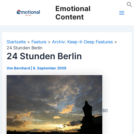
Zum
Emotional
Inhalt
Content
Main
springen
Men
Startseite
Feature
Archiv: Keep-it-Deep Features
24 Stunden Berlin
24 Stunden Berlin
Von
Bernhard
|
8. September 2009
80